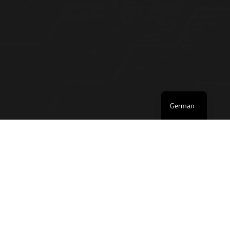
English
German
Kontakt
COMPOSYST GmbH
Am Penzinger Feld 15b
86899 Landsberg am Lech
Telefon:
+49 (0) 8191 96363-0
Fax:+49 (0) 8191 96363-99
Mail:
office@composyst.com