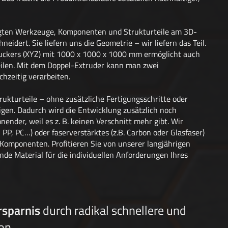
gten Werkzeuge, Komponenten und Strukturteile am 3D-
eidert. Sie liefern uns die Geometrie – wir liefern das Teil.
ckers (XYZ) mit 1000 x 1000 x 1000 mm ermöglicht auch
eilen. Mit dem Doppel-Extruder kann man zwei
chzeitig verarbeiten.
kturteile – ohne zusätzliche Fertigungsschritte oder
gen. Dadurch wird die Entwicklung zusätzlich noch
ender, weil es z. B. keinen Verschnitt mehr gibt. Wir
PP, PC…) oder faserverstärktes (z.B. Carbon oder Glasfaser)
 Komponenten. Profitieren Sie von unserer langjährigen
de Material für die individuellen Anforderungen Ihres
rsparnis
durch radikal schnellere und
ion