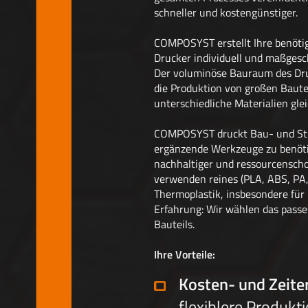
schneller und kostengünstiger.
COMPOSYST erstellt Ihre benöti
Drucker individuell und maßgeschn
Der voluminöse Bauraum des Dru
die Produktion von großen Baut
unterschiedliche Materialien glei
COMPOSYST druckt Bau- und Stru
ergänzende Werkzeuge zu benöti
nachhaltiger und ressourcenschon
verwenden reines (PLA, ABS, PA, 
Thermoplastik, insbesondere für
Erfahrung: Wir wählen das passen
Bauteils.
Ihre Vorteile:
Kosten- und Zeite
flexiblere Produkt