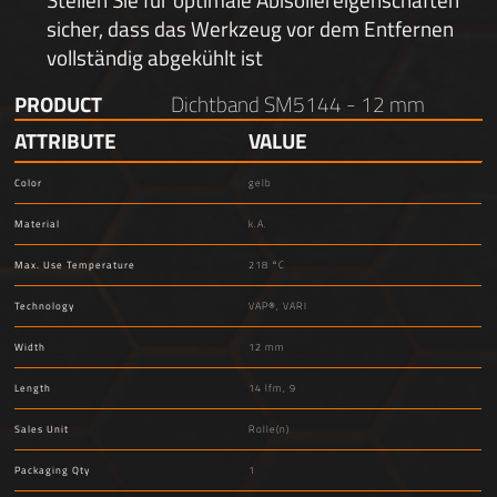
sicher, dass das Werkzeug vor dem Entfernen
vollständig abgekühlt ist
PRODUCT
Dichtband SM5144 - 12 mm
ATTRIBUTE
VALUE
Color
gelb
Material
k.A.
Max. Use Temperature
218 °C
Technology
VAP®, VARI
Width
12 mm
Length
14 lfm, 9
Sales Unit
Rolle(n)
Packaging Qty
1