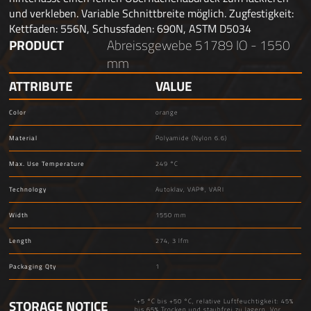
und verkleben. Variable Schnittbreite möglich. Zugfestigkeit:
Kettfaden: 556N, Schussfaden: 690N, ASTM D5034
PRODUCT
Abreissgewebe 51789 IO - 1550
mm
ATTRIBUTE
VALUE
Color
orange
Material
Polyamide (Nylon 6.6)
Max. Use Temperature
249 °C
Technology
Autoklav, VAP®, VARI
Width
1550 mm
Length
274, 3 lfm
Packaging Qty
1
STORAGE NOTICE
'+5 °C bis +50 °C, relative Luftfeuchtigkeit: 45%
bis 65% Trocken und staubfrei zu lagern. Vor