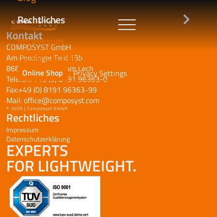
Rechtliches
Kontakt
Impressum
COMPOSYST GmbH
Datenschutzerklärung
Am Penzinger Feld 15b
86899 Landsberg am Lech
Online Shop
Privacy Settings
Telefon:
+49 (0) 8191 96363-0
Fax:+49 (0) 8191 96363-99
Mail:
office@composyst.com
© 2026 | Composyst GmbH
Rechtliches
Impressum
Datenschutzerklärung
EXPERTS
FOR LIGHTWEIGHT.