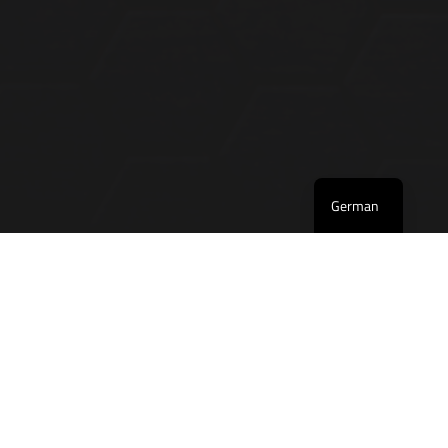
English
German
Kontakt
COMPOSYST GmbH
Am Penzinger Feld 15b
86899 Landsberg am Lech
Telefon:
+49 (0) 8191 96363-0
Fax:+49 (0) 8191 96363-99
Mail:
office@composyst.com